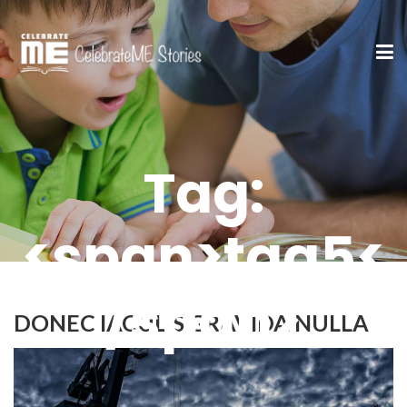
Tag:
<span>tag5<
/span>
DONEC IACULIS GRAVIDA NULLA