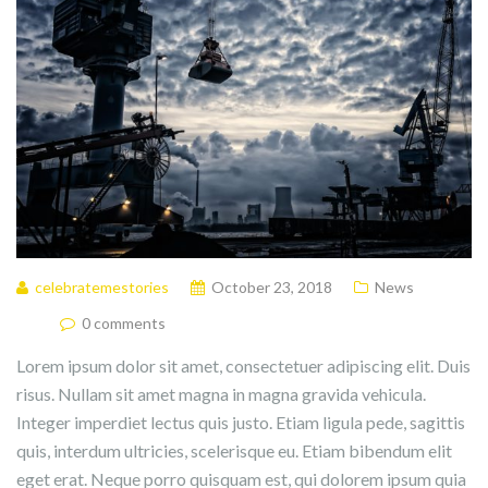
celebratemestories
October 23, 2018
News
0 comments
Lorem ipsum dolor sit amet, consectetuer adipiscing elit. Duis
risus. Nullam sit amet magna in magna gravida vehicula.
Integer imperdiet lectus quis justo. Etiam ligula pede, sagittis
quis, interdum ultricies, scelerisque eu. Etiam bibendum elit
eget erat. Neque porro quisquam est, qui dolorem ipsum quia